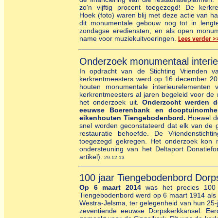
zo'n vijftig procent toegezegd! De ker
Hoek (foto) waren blij met deze actie van ha
dit monumentale gebouw nog tot in leng
zondagse erediensten, en als open monume
name voor muziekuitvoeringen.
Lees verder >
Onderzoek monumentaal interie
In opdracht van de Stichting Vrienden
kerkrentmeesters werd op 16 december 201
houten monumentale interieurelementen 
kerkrentmeesters al jaren begeleid voor d
het onderzoek uit.
Onderzocht werden d
eeuwse Boerenbank en dooptuinomhein
eikenhouten Tiengebodenbord.
Hoewel de
snel worden geconstateerd dat elk van de
restauratie behoefde. De Vriendensticht
toegezegd gekregen. Het onderzoek kon m
ondersteuning van het Deltaport Donatiefo
artikel).
29.12.13
100 jaar Tiengebodenbord
Dorp
Op 6 maart 2014
was het precies 100 
Tiengebodenbord werd op 6 maart 1914 als
Westra-Jelsma, ter gelegenheid van hun 25-ja
zeventiende eeuwse Dorpskerkkansel. Ee