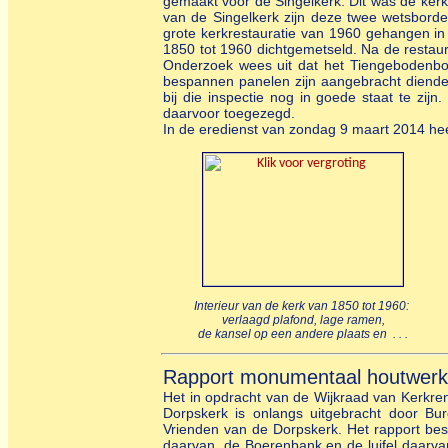
gemaakt voor de Singelkerk. Dit was de ker
van de Singelkerk zijn deze twee wetsborde
grote kerkrestauratie van 1960 gehangen in 
1850 tot 1960 dichtgemetseld. Na de restaur
Onderzoek wees uit dat het Tiengebodenbor
bespannen panelen zijn aangebracht diende
bij die inspectie nog in goede staat te zij
daarvoor toegezegd.
In de eredienst van zondag 9 maart 2014 hee
Interieur van de kerk van 1850 tot 1960:
verlaagd plafond, lage ramen,
de kansel op een andere plaats en . . .
Rapport monumentaal houtwerk
Het in opdracht van de Wijkraad van Kerkre
Dorpskerk is onlangs uitgebracht door Bu
Vrienden van de Dorpskerk. Het rapport besc
daarvan, de Boerenbank en de luifel daarvan