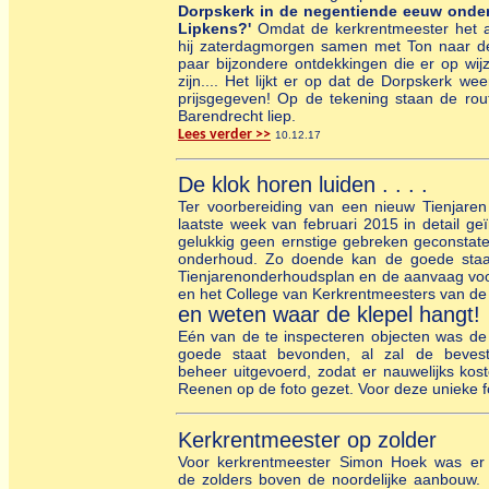
Dorpskerk in de negentiende eeuw onder
Lipkens?'
Omdat de kerkrentmeester het a
hij zaterdagmorgen samen met Ton naar d
paar bijzondere ontdekkingen die er op wij
zijn.... Het lijkt er op dat de Dorpskerk w
prijsgegeven! Op de tekening staan de rout
Barendrecht liep.
Lees verder >>
10.12.17
De klok horen luiden . . . .
Ter voorbereiding van een nieuw Tienjaren
laatste week van februari 2015 in detail g
gelukkig geen ernstige gebreken geconstate
onderhoud. Zo doende kan de goede staat
Tienjarenonderhoudsplan en de aanvaag voor
en het College van Kerkrentmeesters van de
en weten waar de klepel hangt!
Eén van de te inspecteren objecten was de u
goede staat bevonden, al zal de beves
beheer uitgevoerd, zodat er nauwelijks kos
Reenen op de foto gezet. Voor deze unieke f
Kerkrentmeester op zolder
Voor kerkrentmeester Simon Hoek was er 
de zolders boven de noordelijke aanbouw. I