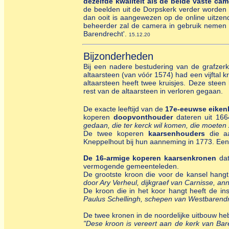
dezelfde kwaliteit als de beide vaste cam
de beelden uit de Dorpskerk verder worden 
dan ooit is aangewezen op de online uitzend
beheerder zal de camera in gebruik nemen b
Barendrecht'.
15.12.20
Bijzonderheden
Bij een nadere bestudering van de grafzer
altaarsteen (van vóór 1574) had een vijftal 
altaarsteen heeft twee kruisjes. Deze steen
rest van de altaarsteen in verloren gegaan.
De exacte leeftijd van de
17e-eeuwse eiken
koperen
doopvonthouder
dateren uit 166
gedaan, die ter kerck wil komen, die moeten 
De twee koperen
kaarsenhouders
die aa
Kneppelhout bij hun aanneming in 1773. Een i
De 16-armige koperen kaarsenkronen
dat
vermogende gemeenteleden.
De grootste kroon die voor de kansel hangt 
door Ary Verheul, dijkgraef van Carnisse, an
De kroon die in het koor hangt heeft de ins
Paulus Schellingh, schepen van Westbarendr
De twee kronen in de noordelijke uitbouw hebb
"Dese kroon is vereert aan de kerk van Bar