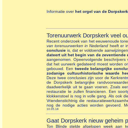
I
nformatie over
het orgel van de Dorpskerk
Torenuurwerk Dorpskerk veel 
Recent onderzoek van het eeuwenoude tore
van torenuurwerken in Nederland
heeft er i
conclusie
is, dat er voldoende aanwijzing
dateert uit het begin van de zeventiende
aangenomen. Opeenvolgende beschrijvers va
dat het uurwerk gedateerd moest worden oms
gebouwd. Een
tweede belangrijke conclu
zodanige cultuurhistorische waarde hee
Deze twee conclusies zijn voor de Kerkrent
de Dorpskerk belangrijke randvoorwaarde
daadwerkelijk uit te gaan voeren. Zoals ee
restauratie te zullen financieren. Een soo
klokkenstoel is nog in volle gang. Als ook 
Vriendenstichtnig die restauratiewerkzaam
nog de nodige acties worden gevoerd. Mee
10.05.18
Gaat Dorpskerk nieuw geheim p
Ton Blinde stelde afgelopen week aan 