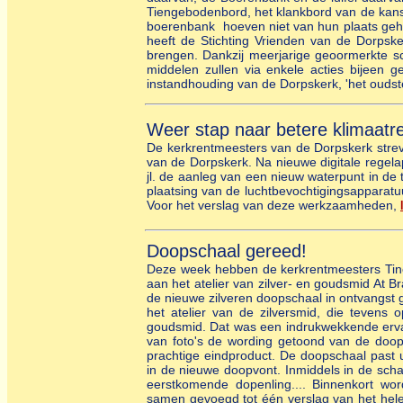
Tiengebodenbord, het klankbord van de kanse
boerenbank hoeven niet van hun plaats geha
heeft de Stichting Vrienden van de Dorpsk
brengen. Dankzij meerjarige geoormerkte s
middelen zullen via enkele acties bijeen 
instandhouding van de Dorpskerk, 'het oudst
Weer stap naar betere klimaatre
De kerkrentmeesters van de Dorpskerk strev
van de Dorpskerk. Na nieuwe digitale regela
jl. de aanleg van een nieuw waterpunt in d
plaatsing van de luchtbevochtigingsapparatu
Voor het verslag van deze werkzaamheden,
Doopschaal gereed!
Deze week hebben de kerkrentmeesters Ti
aan het atelier van zilver- en goudsmid At B
de nieuwe zilveren doopschaal in ontvangst
het atelier van de zilversmid, die tevens o
goudsmid. Dat was een indrukwekkende ervar
van foto's de wording getoond van de doops
prachtige eindproduct. De doopschaal past
in de nieuwe doopvont. Inmiddels in de sch
eerstkomende dopenling.... Binnenkort wo
samen gevoegd tot één verslag van het hele