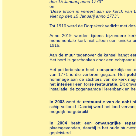
den 15 Januarij anno 1773".
en
"Dese kroon is vereert aan de kerck van Ba
Vliet op den 15 Januarij anno 1773".
Tot 1916 werd de Dorpskerk verlicht met de
Anno 2019 worden tijdens bijzondere kerk
monumentale kerk niet alleen een unieke ui
1916.
Aan de muur tegenover de kansel hangt een
Het bord is geschonken door een echtpaar ui
Het polderbestuur heeft oorspronkelijk ee
van 1771 is die verloren gegaan. Het
pol
hommage aan de stichters van de kerk nage
het
interieur
een forse
restauratie
. Dit omv
installatie, de zogenaamde Herenbank en he
In 2003
werd de
restauratie van de acht 
schip voltooid. Daarbij werd het lood vervang
mogelijk hergebruikt.
In 2004
heeft een
omvangrijke repar
plaatsgevonden, daarbij is het oude stucwe
gepleisterd.