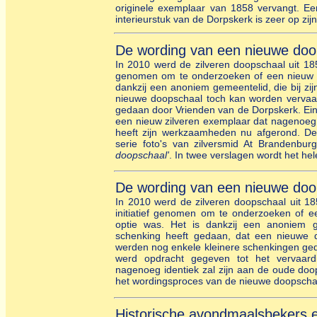
originele exemplaar van 1858 vervangt. E
interieurstuk van de Dorpskerk is zeer op zijn
De wording van een nieuwe doo
In 2010 werd de zilveren doopschaal uit 185
genomen om te onderzoeken of een nieuw ve
dankzij een anoniem gemeentelid, die bij zi
nieuwe doopschaal toch kan worden vervaa
gedaan door Vrienden van de Dorpskerk. Ein
een nieuw zilveren exemplaar dat nagenoeg 
heeft zijn werkzaamheden nu afgerond. De
serie foto's van zilversmid At Brandenb
doopschaal'
. In twee verslagen wordt het he
De wording van een nieuwe doo
In 2010 werd de zilveren doopschaal uit 18
initiatief genomen om te onderzoeken of e
optie was. Het is dankzij een anoniem ge
schenking heeft gedaan, dat een nieuwe
werden nog enkele kleinere schenkingen ge
werd opdracht gegeven tot het vervaard
nagenoeg identiek zal zijn aan de oude doop
het wordingsproces van de nieuwe doopschaal
Historische avondmaalsbekers 