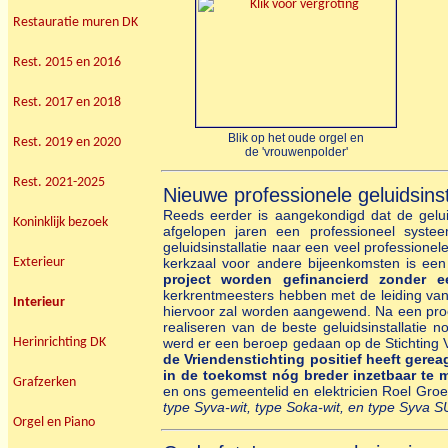
Restauratie muren DK
Rest. 2015 en 2016
Rest. 2017 en 2018
Blik op het oude orgel en
Rest. 2019 en 2020
de 'vrouwenpolder'
Rest. 2021-2025
Nieuwe professionele geluidsins
Reeds eerder is aangekondigd dat de geluid
Koninklijk bezoek
afgelopen jaren een professioneel syste
geluidsinstallatie naar een veel profession
kerkzaal voor andere bijeenkomsten is een
Exterieur
project worden gefinancierd zonder
kerkrentmeesters hebben met de leiding van
Interieur
hiervoor zal worden aangewend. Na een proe
realiseren van de beste geluidsinstallatie
werd er een beroep gedaan op de Stichting 
Herinrichting DK
de Vriendenstichting positief heeft gerea
in de toekomst nóg breder inzetbaar te 
Grafzerken
en ons gemeentelid en elektricien Roel Groe
type Syva-wit, type Soka-wit, en type Syva 
Orgel en Piano