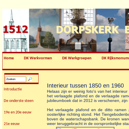
Home
DK Werkvormen
DK Werkgroepen
DK Rijksmonum
Interieur tussen 1850 en 1960
Introductie
Helaas zijn er weinig foto's van het interie
het verlaagde plafond en de verlaagde rame
jubileumboek dat in 2012 is verschenen, zij
De onderste steen
Het verlaagde plafond en de ditto ramen z
19e en 20e eeuw
oosterlijke richting stond. Het Tiengeboden
boven de waterschapsbank. De kronen waren n
weer teruggebracht in de oorspronkelijke st
21e eeuw