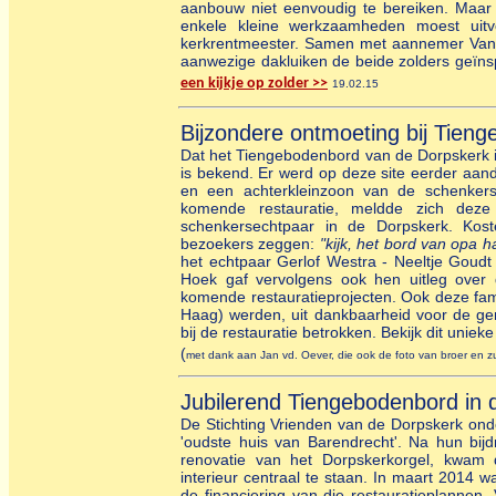
aanbouw niet eenvoudig te bereiken. Maa
enkele kleine werkzaamheden moest uit
kerkrentmeester. Samen met aannemer Van d
aanwezige dakluiken de beide zolders geïn
een kijkje op zolder >>
19.02.15
Bijzondere ontmoeting bij Tien
Dat het Tiengebodenbord van de Dorpskerk 
is bekend. Er werd op deze site eerder aan
en een achterkleinzoon van de schenker
komende restauratie, meldde zich deze
schenkersechtpaar in de Dorpskerk. Ko
bezoekers zeggen:
"kijk, het bord van opa h
het echtpaar Gerlof Westra - Neeltje Goud
Hoek gaf vervolgens ook hen uitleg over
komende restauratieprojecten. Ook deze fam
Haag) werden, uit dankbaarheid voor de ge
bij de restauratie betrokken. Bekijk dit uniek
(
met dank aan Jan vd. Oever, die ook de foto van broer en 
Jubilerend Tiengebodenbord in 
De Stichting Vrienden van de Dorpskerk onde
'oudste huis van Barendrecht'. Na hun bi
renovatie van het Dorpskerkorgel, kwam
interieur centraal te staan. In maart 2014 
de financiering van die restauratieplannen