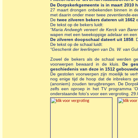
De Dorpskerkgemeente is in maart 2010 he
27 maart drongen onbekenden binnen in de
met daarin onder meer twee zeventiende-ee
De
twee zilveren bekers dateren uit 1662
e
De tekst op de bekers luidt:
“Maria Andwegh vereert de Kerck van Baren
wapen met een tweekoppige adelaar en een 
De zilveren doopschaal dateert uit 1858
. 
De tekst op de schaal luidt:
“Geschenk der leerlingen van Ds. W. van Gu
Zowel de bekers als de schaal werden geb
voorwerpen bewaard in de kluis.
De ges
geschiedenis van deze in 1512 gebouwde
De gestolen voorwerpen zijn moeilijk te v
nog enige tijd de hoop dat de inbrekers 
(anoniem) zouden terugbrengen. De Dorpske
zelfs een oproep in het TV programma 'Ops
onderstaande foto's voor een vergroting. 29