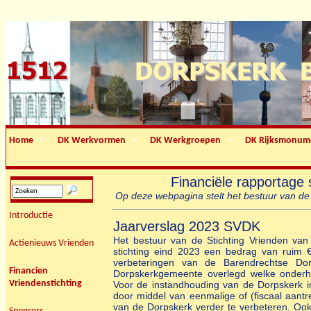
Home
DK Werkvormen
DK Werkgroepen
DK Rijksmonum
Financiële rapportage
Op deze webpagina stelt het bestuur van de 
Introductie
Jaarverslag 2023 SVDK
Het bestuur van de Stichting Vrienden van 
Actienieuws Vrienden
stichting eind 2023 een bedrag van ruim €
verbeteringen van de Barendrechtse Dor
Financien
Dorpskerkgemeente overlegd welke onderhou
Vriendenstichting
Voor de instandhouding van de Dorpskerk in
door middel van eenmalige of (fiscaal aant
van de Dorpskerk verder te verbeteren. Ook