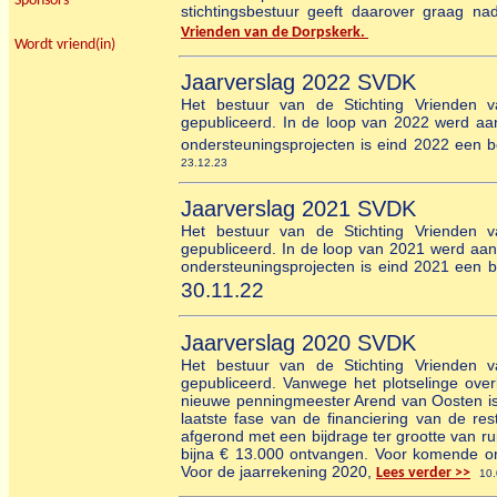
Sponsors
stichtingsbestuur geeft daarover graag n
Vrienden van de Dorpskerk.
Wordt vriend(in)
Jaarverslag 2022 SVDK
Het bestuur van de Stichting Vrienden v
gepubliceerd. In de loop van 2022 werd a
ondersteuningsprojecten is eind 2022 een 
23.12.23
Jaarverslag 2021 SVDK
Het bestuur van de Stichting Vrienden v
gepubliceerd. In de loop van 2021 werd aa
ondersteuningsprojecten is eind 2021 een 
30.11.2
2
Jaarverslag 2020 SVDK
Het bestuur van de Stichting Vrienden v
gepubliceerd. Vanwege het plotselinge ove
nieuwe penningmeester Arend van Oosten is d
laatste fase van de financiering van de
rest
afgerond met een bijdrage ter grootte van r
bijna € 13.000 ontvangen. Voor komende on
Voor de jaarrekening 2020,
Lees verder >>
10.